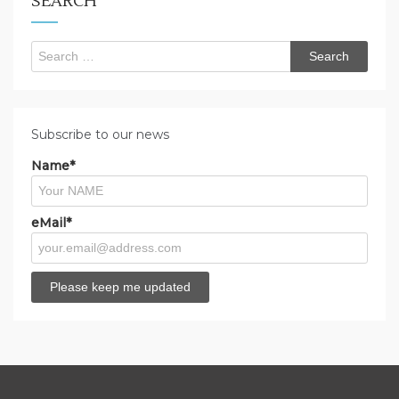
SEARCH
Search
for:
Subscribe to our news
Name*
eMail*