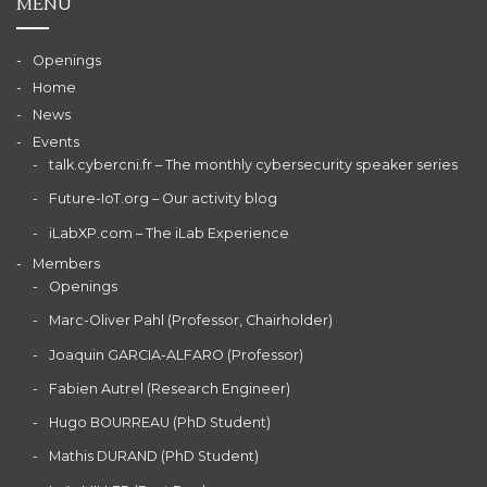
MENU
Openings
Home
News
Events
talk.cybercni.fr – The monthly cybersecurity speaker series
Future-IoT.org – Our activity blog
iLabXP.com – The iLab Experience
Members
Openings
Marc-Oliver Pahl (Professor, Chairholder)
Joaquin GARCIA-ALFARO (Professor)
Fabien Autrel (Research Engineer)
Hugo BOURREAU (PhD Student)
Mathis DURAND (PhD Student)