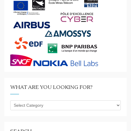
WHAT ARE YOU LOOKING FOR?
What
are
you
looking
for?