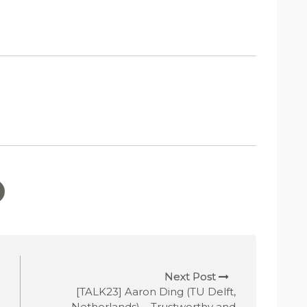
Next Post
[TALK23] Aaron Ding (TU Delft,
Netherlands) – Trustworthy and