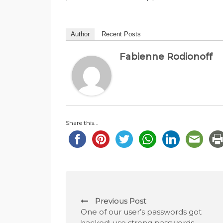
Author
Recent Posts
Fabienne Rodionoff
Share this...
P
Previous Post
o
One of our user’s passwords got
hacked: use strong passwords