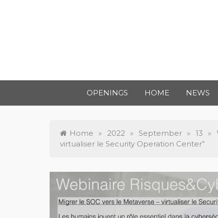
OPENINGS
HOME
NEWS
Home
»
2022
»
September
»
13
»
virtualiser le Security Operation Center”