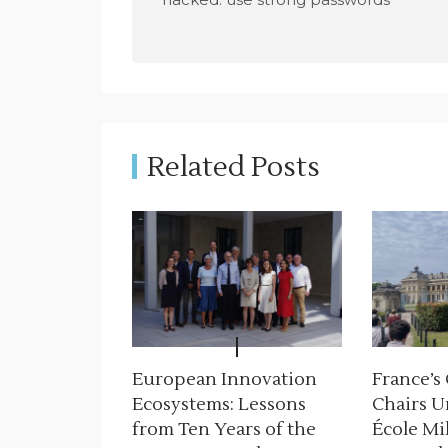
s
t
n
a
Related Posts
v
i
g
a
t
i
European Innovation
France’s
Ecosystems: Lessons
Chairs U
o
from Ten Years of the
École Mil