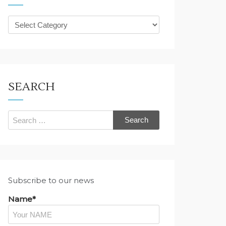
What
are
you
looking
for?
SEARCH
Search
for:
Subscribe to our news
Name*