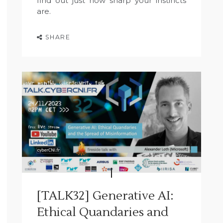
find out just how sharp your instincts
are.
SHARE
[TALK32] Generative AI:
Ethical Quandaries and