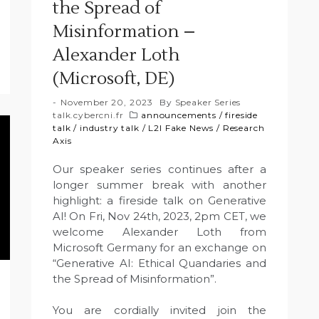
the Spread of
Misinformation –
Alexander Loth
(Microsoft, DE)
November 20, 2023
By
Speaker Series
talk.cybercni.fr
announcements
/
fireside
talk
/
industry talk
/
L2I Fake News
/
Research
Axis
Our speaker series continues after a
longer summer break with another
highlight: a fireside talk on Generative
AI! On Fri, Nov 24th, 2023, 2pm CET, we
welcome Alexander Loth from
Microsoft Germany for an exchange on
“Generative AI: Ethical Quandaries and
the Spread of Misinformation”.
You are cordially invited join the