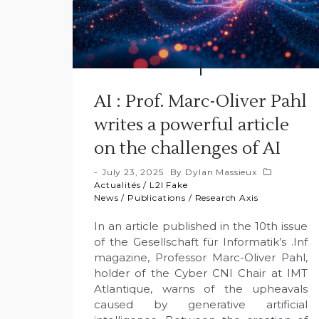
AI : Prof. Marc-Oliver Pahl
writes a powerful article
on the challenges of AI
July 23, 2025
By
Dylan Massieux
Actualités
/
L2I Fake
News
/
Publications
/
Research Axis
In an article published in the 10th issue
of the Gesellschaft für Informatik’s .Inf
magazine, Professor Marc-Oliver Pahl,
holder of the Cyber CNI Chair at IMT
Atlantique, warns of the upheavals
caused by generative artificial