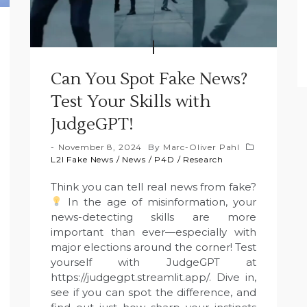
Can You Spot Fake News?
Test Your Skills with
JudgeGPT!
November 8, 2024
By
Marc-Oliver Pahl
L2I Fake News
/
News
/
P4D
/
Research
Think you can tell real news from fake?
In the age of misinformation, your
news-detecting skills are more
important than ever—especially with
major elections around the corner! Test
yourself with JudgeGPT at
https://judgegpt.streamlit.app/. Dive in,
see if you can spot the difference, and