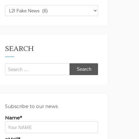
What
are
you
looking
for?
SEARCH
Search
for:
Subscribe to our news
Name*