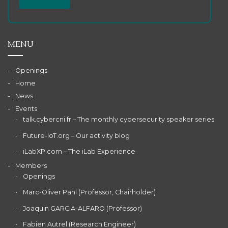
MENU
Openings
Home
News
Events
talk.cybercni.fr – The monthly cybersecurity speaker series
Future-IoT.org – Our activity blog
iLabXP.com – The iLab Experience
Members
Openings
Marc-Oliver Pahl (Professor, Chairholder)
Joaquin GARCIA-ALFARO (Professor)
Fabien Autrel (Research Engineer)