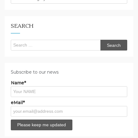
are
you
looking
for?
SEARCH
Search
for:
Subscribe to our news
Name*
eMail*