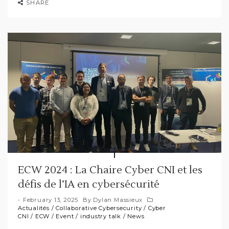
SHARE
ECW 2024 : La Chaire Cyber CNI et les
défis de l’IA en cybersécurité
February 13, 2025
By
Dylan Massieux
Actualités
/
Collaborative Cybersecurity
/
Cyber
CNI
/
ECW
/
Event
/
industry talk
/
News