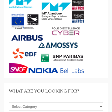
WHAT ARE YOU LOOKING FOR?
What
are