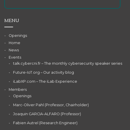
MENU
Openings
Home
News
Events
talk.cybercni.fr – The monthly cybersecurity speaker series
Future-IoT.org – Our activity blog
iLabXP.com – The iLab Experience
Members
Openings
Marc-Oliver Pahl (Professor, Chairholder)
Joaquin GARCIA-ALFARO (Professor)
Fabien Autrel (Research Engineer)