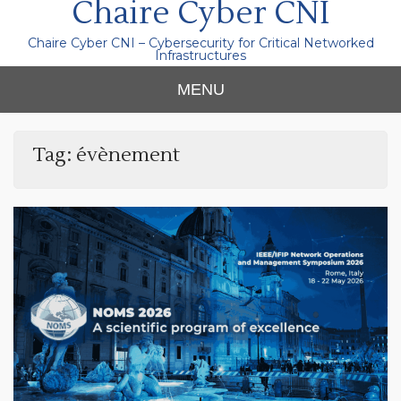
Chaire Cyber CNI
Chaire Cyber CNI – Cybersecurity for Critical Networked
Infrastructures
MENU
Tag:
évènement