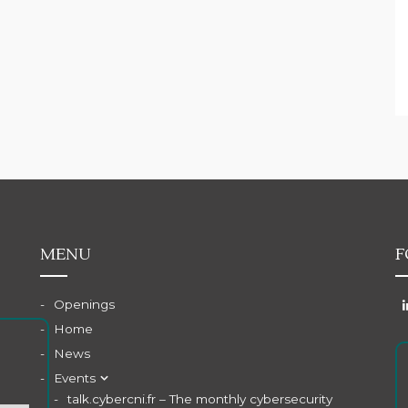
MENU
F
Openings
Home
News
Events
talk.cybercni.fr – The monthly cybersecurity