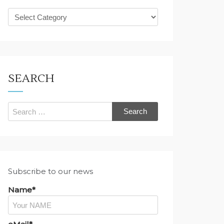
What
are
you
looking
for?
SEARCH
Search
for:
Subscribe to our news
Name*