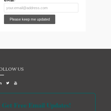
eMail*
OLLOW US
Get Free Email Updates!