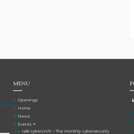
MENU
F
Openings
Home
News
Events
talk.cybercni.fr – The monthly cybersecurity