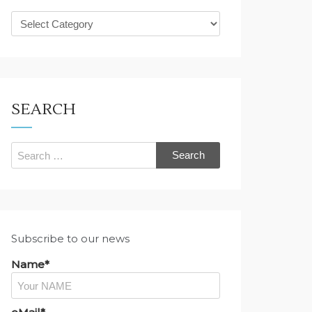
What
are
you
looking
for?
SEARCH
Search
for:
Subscribe to our news
Name*