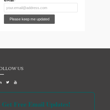
eMail*
OLLOW US
Get Free Email Updates!