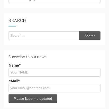
are
you
looking
for?
SEARCH
Search
for:
Subscribe to our news
Name*
eMail*