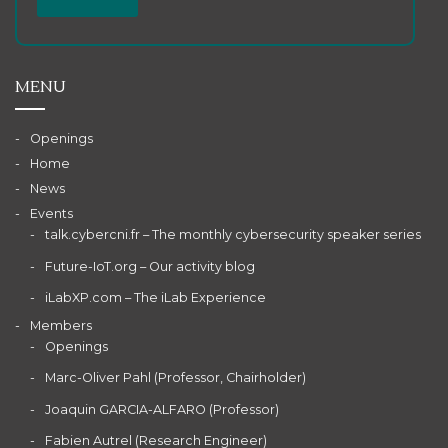
MENU
Openings
Home
News
Events
talk.cybercni.fr – The monthly cybersecurity speaker series
Future-IoT.org – Our activity blog
iLabXP.com – The iLab Experience
Members
Openings
Marc-Oliver Pahl (Professor, Chairholder)
Joaquin GARCIA-ALFARO (Professor)
Fabien Autrel (Research Engineer)