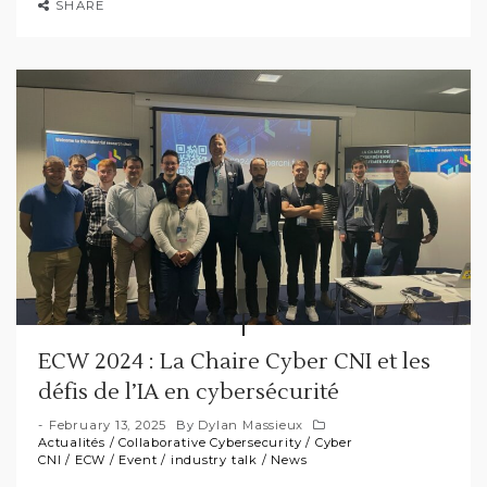
SHARE
ECW 2024 : La Chaire Cyber CNI et les
défis de l’IA en cybersécurité
February 13, 2025
By
Dylan Massieux
Actualités
/
Collaborative Cybersecurity
/
Cyber
CNI
/
ECW
/
Event
/
industry talk
/
News