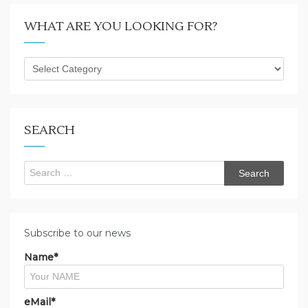
WHAT ARE YOU LOOKING FOR?
What
are
you
looking
for?
SEARCH
Search
for:
Subscribe to our news
Name*
eMail*