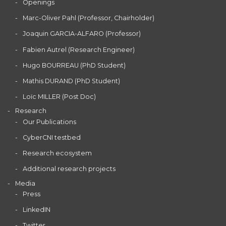
Openings
Marc-Oliver Pahl (Professor, Chairholder)
Joaquin GARCIA-ALFARO (Professor)
Fabien Autrel (Research Engineer)
Hugo BOURREAU (PhD Student)
Mathis DURAND (PhD Student)
Loïc MILLER (Post Doc)
Research
Our Publications
CyberCNI testbed
Research ecosystem
Additional research projects
Media
Press
LinkedIN
Twitter