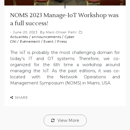
NOMS 2023 Manage-IoT Workshop was
a full success!
June 20, 2023
By
Marc-Oliver Pahl
Actualités
/
announcements
/
Cyber
CNI
/
Évènement
/
Event
/
Press
The IoT is probably the most challenging domain for
today’s IT and OT systems. Therefore, we co-
organized for the 6th time a workshop around
managing the IoT. As the past editions, it was co-
located with the Network Operations and
Management Symposium (NOMS) in Miami, USA.
SHARE
View More