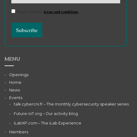
Please read our
terms and conditions
MENU
Openings
Home
News
Events
talk.cybercni.fr – The monthly cybersecurity speaker series
Future-IoT.org – Our activity blog
iLabXP.com – The iLab Experience
Members