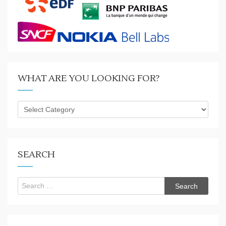
WHAT ARE YOU LOOKING FOR?
What
are
you
looking
for?
SEARCH
Search
for: