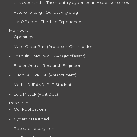
talk.cybercni.fr – The monthly cybersecurity speaker series
Future-IoT.org – Our activity blog
iLabXP.com – The iLab Experience
Members
Openings
Marc-Oliver Pahl (Professor, Chairholder)
Joaquin GARCIA-ALFARO (Professor)
Fabien Autrel (Research Engineer)
Hugo BOURREAU (PhD Student)
Mathis DURAND (PhD Student)
Loïc MILLER (Post Doc)
Research
Our Publications
CyberCNI testbed
Research ecosystem